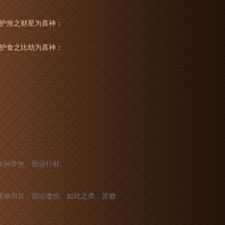
护煞之财星为喜神；
护食之比劫为喜神；
食神带煞，而运行财。
建禄用官，而运逢伤。如此之类，皆败