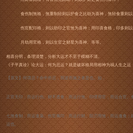
食伤制煞格，煞重制轻则以护食之比劫为喜神，煞轻食重则以
伤官配印格，则以助印之官煞为喜神；用印喜食格，印多则以
月劫用官格，则以生官之财星为喜神。等等。
相喜分明，条理清楚，分析大运才不至于模糊不清。
《子平真诠》论大运：何为忌运？就是破坏格局用相神为祸人生之运
【原文】何谓忌？命中所忌，我逆而施之者是也。如，
正官无印，而运行伤。财不透食，而运行煞。印绶用官，而运合官。
七煞食制，而运逢枭。伤官佩印，而运行财。阳刃用煞，而运逢食；
运也。