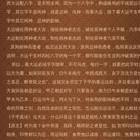
而大运配八字，是关照全局。因为一个八字中，构成格局的字就是以
字，其它字不是闲神，就是忌神、仇神；而看大运，除了看大运干支
字中其它闲神、忌神的影响。
大运辅佐用神者大吉，辅佐相神者次吉，辅佐喜神者个人平顺，六亲
大运制化用神者大凶，制化相神者次凶，制化喜神者六亲不顺。
原局相神高透者，临忌运反而大吉；原局忌神高透者，临用喜运反
说明，大运干支对四柱八字的每一个字，都可能发生生克刑冲破害的
所以，看大运必须字字细审，不可马虎。每行一字，就要把此字对八
以方为重，如寅卯辰东方，巳午未南方，申酉戌西方，亥子丑北方是
之喜忌，断章取义也”。这就完全否定了子平的看运法则，并且看运
方寅卯辰都是好运，甲乙都是好字；只要喜火，南方巳午未都是好运
甲木与乙木，巳运与午运，丙火与丁火，对命局的影响截然不同，吉
命的升降之别，自然生命的生死之别也。怎么能论运论方，这么粗枝
《子平真诠》论大运：什么叫喜运？喜就是能给人带来富贵名利之运
【原文】何为喜？命中所喜，我得，顺而助之者是也。如,官用印以
助身。印带财以为忌，而运劫财。食带煞以成格，而运逢印。煞重身