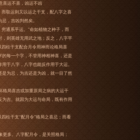
意喜运不喜，凶运不凶
，而取运则又以运之干支，配八字之喜
为忌，吉凶判然矣。
穷通系乎运。”命如植物之种子，而
时，则英雄无用武之地；反之，八字平
以四柱干支配合月令用神而论格局喜
字的每一个字，不管用神相神喜，还是
作用于八字，八字也能反作用于大运。
还是为忌，为吉还是为凶，就一目了然
坏格局喜吉或加重原局之病的大运干
反为吉。就因为大运与命局，既有作用
四柱干支“配月令”格局之喜忌；而看
象更多。八字配月令，是关照格局；