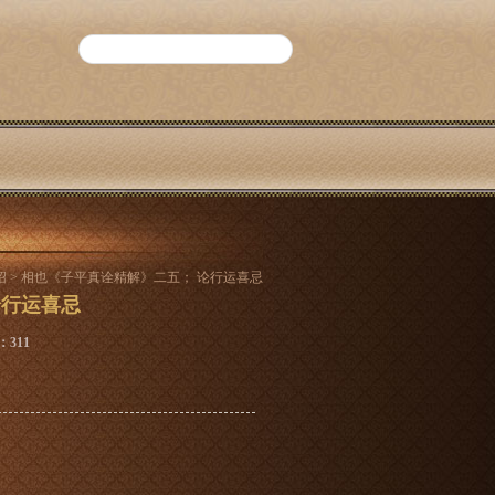
绍
> 相也《子平真诠精解》二五； 论行运喜忌
论行运喜忌
：311