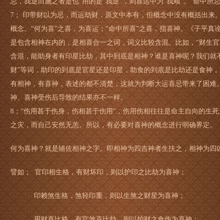
忌，我逆而施之者是也”用的是“我逆”，则喜运中为“我顺”。“命中所
7； 印带财以为忌，而运劫财，原文中本有，但概念中没有概括出来。
概念。“何为喜”之喜，为喜运；“命中所喜”之喜，指喜神。《子平
是包含相神在内的，是相喜合一之词，词义比较含混。比如，“财生官
含混，能助身者有印星比劫，其中到底是相神？谁是喜神呢？我们就不清
财”等词，助印的到底是官星还是印星，助食的到底是比劫还是食神
有相神，有喜神，表述的都不清楚，这就为判断大运喜忌带来了困难
神、喜神受伤后导致的结果亦不一样。
8；“伤用甚于伤身，伤相甚于伤用”，伤用伤相往往是命主自向的生
之灾，而自己安然无恙。所以，有必要对喜神的概念进行明确界定。
何为喜神？就是辅佐相神之字。即相神为四吉神者生扶之，相神为四
譬如； 官印相生格，有财坏印，则以护印之比劫为喜神；
印赖煞生格，煞轻印重，则以生煞之财星为喜神；
用财喜比格，有官煞克比劫，则以护财之食伤为喜神；