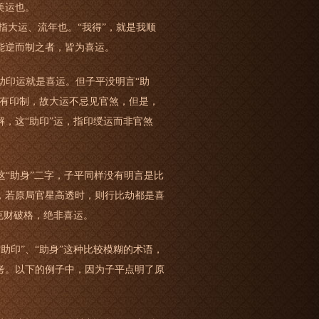
美运也。
指大运、流年也。“我得”，就是我顺
能逆而制之者，皆为喜运。
助印运就是喜运。但子平没明言“助
已有印制，故大运不忌见官煞，但是，
，这“助印”运，指印绶运而非官煞
这“助身”二字，子平同样没有明言是比
，若原局官星高透时，则行比劫都是喜
克财破格，绝非喜运。
印”、“助身”这种比较模糊的术语，
考。以下的例子中，因为子平点明了原