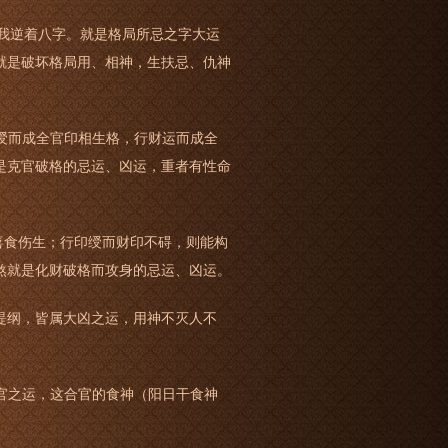
是我逆着八字。就是格局所忌之字大运
就是破坏格局用、相神，生扶忌、仇神
绶而成全官印相生格，行财运而成全
是克官破格的忌运、凶运，重者有性命
喜食伤生；行印绶而财印不碍，则能构
煞就是化财破格而攻身的忌运、凶运。
提纲，皆属大凶之运，用神不灭人不
官之运，这合官的食神（阳日干食神