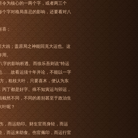
月令为核心的一两个字，或者两三个
每个字对格局喜忌的影响，还要看对八
有喜；
而大凶；盖原局之神能回克大运也。这
作用。
字的影响析透。而徐乐吾则说“特运
也……故看运须十年并论，不能以一字
看方，粗枝大叶，只要喜木，便认为东
，丙丁都是好字。殊不知寅运与卯运，
凶截然不同，不同的差别甚至于政治生
大叶呢？
制伤，而运助印。财生官而身轻，而运
轻，而运来助食。伤官佩印，而运行官