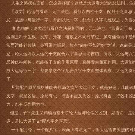
人生之路摆在面前，怎么选择呢？这就是大运看大运的总法则，注
【原文】论运与看命，无二法也。看命以四柱干支，配月令之喜忌
忌。故运中每运行一字，即必以此一字，配命中八字而统观之，为喜
相也精解：论大运与看命之法是相同的，无二法也。“富贵定于命，
运则是种子生根、发芽、开花、落败之不同时节也。虽有佳命而不逢
常而运能补其缺，亦可乘时崛起。故有“命好不如运好”之说。论命是
忌，论大运则以大运的干支配合八字喜忌而论吉凶。所以，大运与八
忌神仇神闲神，都能按干支的作用原理，直接发生相互作用。大运能
故大运每行一字，都要拿这个字配合八字干支而整体观察，大运为喜
了。
凡能配合原局成格或能去原局之病的大运干支，就是好运；凡能破
支字，就是凶运。原局有忌，行吉不吉反为凶；原局有吉，行凶不凶
力，也有反作用力也。
但是，子平先生又精确地指出了论大运与论命的区别。如看命，是以
运，是以大运干支“配八字之喜忌”。
​一个配月令，一个配八字，表面上看法无二，但大运需要关照的对