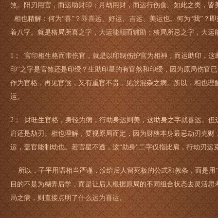
煞。阳刃用官，而运助财印；月劫用财，而运行伤食。如此之类，皆
相也精解：何为“喜”？即喜运、好运、吉运、美运也。何为“我”？即
着八字。就是格局所喜之字，大运能顺而辅助；格局所忌之字，大运
1； 官印相生格而带伤官，就是以印制伤护官为相神，而运助印，这
印”之字是官煞还是印绶？生助印星的有官煞和印绶，因为原局伤官
作为官格，再见官煞，又有重官不贵，见煞混杂之病。所以，相也理解
运。
2； 财旺生官格，身轻为病，行助身运则美，这助身之字就喜运。但
肩还是劫刃。相也理解，要视原局而定，因为财格本身最忌劫刃克财
运，盖官能制劫也。若官星不透，这“助身”二字仅指比肩，行劫刃运
所以，子平用语相当严谨，没给后人留死板的公式和教条，而是用“助
目的不是为糊弄后学，而是让后人根据原局的不同组合状态去灵活思
局之病，则直接点明了什么运为喜运。