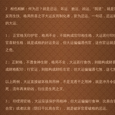
2 相也精解：何为忌？就是忌运、坏运、败运、凶运。“我逆”，就
反而生扶、格局所喜之字大运反而制化者，皆为忌运。一句话，忌运
的大运。
1； 正官格无印护官，格局不全，不能构成官印相生格，大运若行印
官喜财生格，就是成格的好运美运，但大运偏偏遇伤官，这伤官运就
之危。
2； 正财格，不透食神生财，格局不全，大运若行食伤，则能构成财
成财格配印；行官运，则能构成财旺生官；但大运偏偏遇七煞，这七
以上两例，大运直接破坏格局用神，不是克透干之用神，就是冲月令
死，流年再来助凶，往往是生死之灾。
3； 印绶用官格，大运应该保护用相神，但大运偏偏行食神、比肩合
合官）或者比肩（阴日干比肩合官），就是破坏官星破格的忌运。