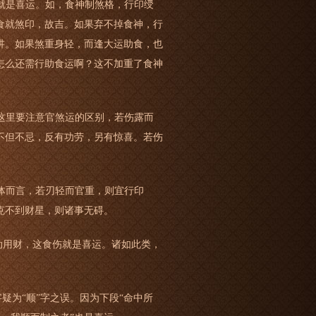
就是喜运。如，食神制煞格，行印绶
食就煞印，故吉。如果弃不掉食神，行
讲。如果煞重身轻，而逢大运助食，也
怎么还需行助食运啊？这不加重了食神
这里要注意官煞运的区别，若伤露而
不但不忌，反有功劳，另有惊喜。若伤
体而言，若刃轻而官重，则宜行印
克不到财星，则诸事无碍。
劫用财，这食伤就是喜运。诸如此类，
疑为“顺”字之误。因为下段“命中所