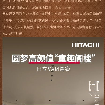
窗，让室内外无缝衔接与落地窗相互呼应，设计师将床品前移，整个
空间形成洄游动线，卧室充满自由、流动、开放...
💗全屋采用日立VAM尊睿 *搭配中央空调+地暖，尊享全域冷暖均衡墅
适环境； *3D冷气流贴附式送风，7米远距离覆盖虽劲更柔； *一键自
清洁4步完成内机清洗，从源头吹出健康风； *20分贝静音运行，静不
扰人舒享时光。