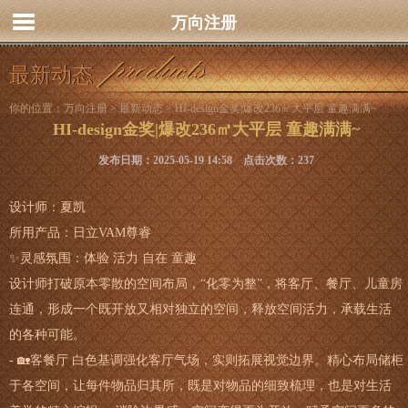
万向注册
最新动态
你的位置：
万向注册
>
最新动态
> HI-design金奖|爆改236㎡大平层 童趣满满~
HI-design金奖|爆改236㎡大平层 童趣满满~
发布日期：2025-05-19 14:58 点击次数：237
设计师：夏凯
所用产品：日立VAM尊睿
✨灵感氛围：体验 活力 自在 童趣
设计师打破原本零散的空间布局，“化零为整”，将客厅、餐厅、儿童房
连通，形成一个既开放又相对独立的空间，释放空间活力，承载生活
的各种可能。
- 🏡客餐厅 白色基调强化客厅气场，实则拓展视觉边界。精心布局储柜
于各空间，让每件物品归其所，既是对物品的细致梳理，也是对生活