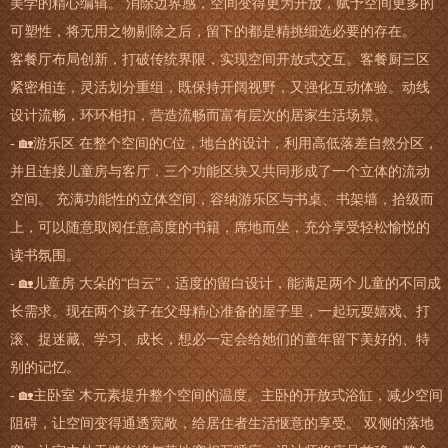
美学的精心编辑。 消除边界感，空间变得更为开放，赋予空间更多的
可塑性，将无用之物剔除之后，留下的都是精挑细选必要的存在。
客餐厅布局创新，打破传统界限，实现空间开放式交互。客餐厨三区
紧密相连，灵活划分重组，既保持开阔视野，又强化互动体验。动线
设计流畅，环环相扣，营造流畅而富有层次的居家生活场景。
- 🏡游乐区 在整个空间的C位，地台的设计，利用高低落差自然分区，
并且连接儿童房与客厅，三个功能区块又共同形成了一个立体的流动
空间。 充满功能性的立体空间，容纳游乐区与书桌、书架墙，拾级而
上，可以随意取阅任意高度的书籍，席地而坐，充分享受轻松愉悦的
读书氛围。
- 🏡儿童房 大朵的“白云”，适度的留白设计，能满足两个儿童的不同成
长需求。现在两个孩子在父母精心准备的屋子里，一起玩耍嬉戏、打
滚、捉迷藏、学习、成长，想必一定会给她们的童年留下美好的、特
别的记忆。
- 🏡主卧室 木元素提升整个空间的温度。主卧的开放式浴缸，减少空间
阻碍，让空间变得通透宽敞，给居住者生活惬意的享受。 双侧的落地